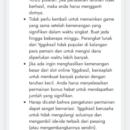
berhasil, maka anda harus mengganti
slotnya.
Tidak perlu kembali untuk memainkan game
yang sama setelah kemenangan yang
signifikan dalam waktu singkat. Buat jeda
hingga beberapa minggu. Perangkat lunak
dari Yggdrasil tidak populer di kalangan
para pemain dan untuk mengisi dana
diperlukan waktu lebih banyak.
Jika ada ingin menghasilkan kemenangan
besar dari slot online Yggdrasil, bersiaplah
untuk membuat banyak putaran dengan
taruhan kecil. Anda harus menyelesaikan
permainan bonus hebat untuk mendapatkan
jumlah yang signifikan.
Harap dicatat bahwa pengaturan permainan
dapat sangat bervariasi. Yggdrasil berusaha
untuk tidak mengulangi solusinya dan
mengambil ide-ide terbaik dari pesaing
(atau mengembangkannya sendiri).