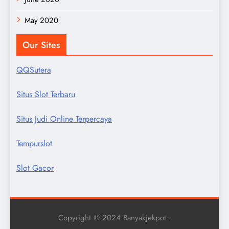
May 2020
Our Sites
QQSutera
Situs Slot Terbaru
Situs Judi Online Terpercaya
Tempurslot
Slot Gacor
Copyright © 2024 Banyakjekpot
.