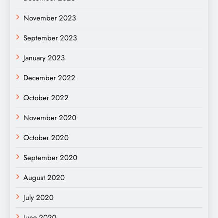
November 2023
September 2023
January 2023
December 2022
October 2022
November 2020
October 2020
September 2020
August 2020
July 2020
June 2020