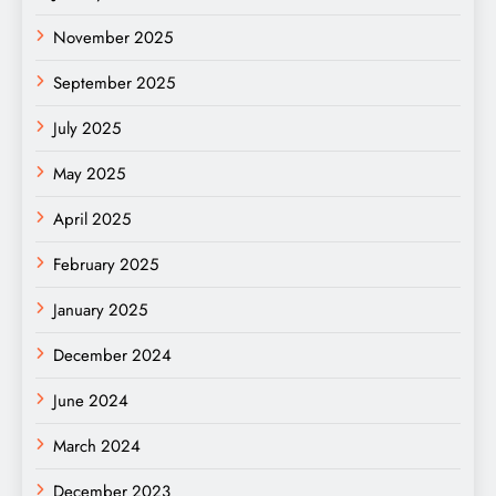
November 2025
September 2025
July 2025
May 2025
April 2025
February 2025
January 2025
December 2024
June 2024
March 2024
December 2023