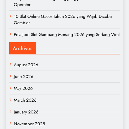
Operator
10 Slot Online Gacor Tahun 2026 yang Wajib Dicoba
Gambler
Pola Judi Slot Gampang Menang 2026 yang Sedang Viral
Archives
August 2026
June 2026
May 2026
March 2026
January 2026
November 2025