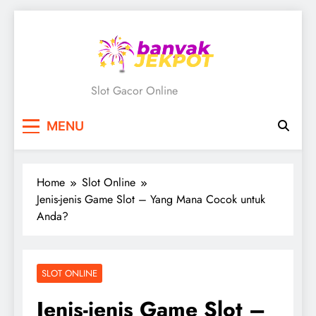
Skip
to
content
Banyakjekpot
Slot Gacor Online
MENU
Home
Slot Online
Jenis-jenis Game Slot – Yang Mana Cocok untuk
Anda?
SLOT ONLINE
Jenis-jenis Game Slot –