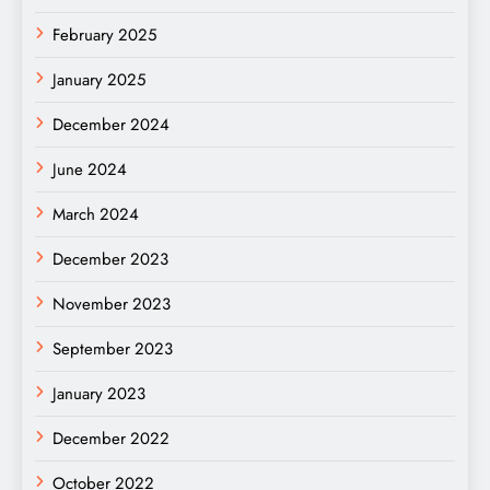
February 2025
January 2025
December 2024
June 2024
March 2024
December 2023
November 2023
September 2023
January 2023
December 2022
October 2022