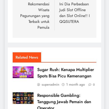
navigation
Rekomendasi
Ini Dia Perbedaan
Wisata
Judi Slot Offline
Pegunungan yang
dan Slot Online!! I
Terbaik untuk
QQSUTERA
Pemula
Related News
Sugar Rush: Kenapa Multiplier
Spots Bisa Picu Kemenangan
superadmin
1 month ago
0
Responsible Gambling:
Tanggung Jawab Pemain dan
Operator