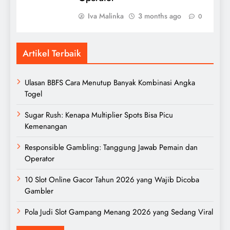
Iva Malinka
3 months ago
0
Artikel Terbaik
Ulasan BBFS Cara Menutup Banyak Kombinasi Angka
Togel
Sugar Rush: Kenapa Multiplier Spots Bisa Picu
Kemenangan
Responsible Gambling: Tanggung Jawab Pemain dan
Operator
10 Slot Online Gacor Tahun 2026 yang Wajib Dicoba
Gambler
Pola Judi Slot Gampang Menang 2026 yang Sedang Viral