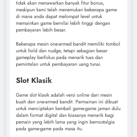
tidak akan menawarkan banyak fitur bonus,
meskipun kami telah menemukan beberapa game
di mana anda dapat melompat level untuk
memainkan game bernilai lebih tinggi dengan
pembayaran lebih besar.
Beberapa mesin one-armed bandit memiliki tombol
untuk hold dan nudge, tetapi sebagian besar
gameplay berfokus pada menarik tuas dan
pemintalan untuk pembayaran uang tunai.
Slot Klasik
Game slot klasik adalah versi online dari mesin
buah dan one-armed bandit. Permainan ini dibuat
untuk menciptakan kembali game-game jaman dulu
dalam format digital dan biasanya menarik bagi
pemain yang lebih lama yang ingin bernostalgia
pada game-game pada masa itu.