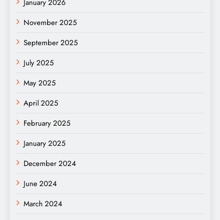
January 2026
November 2025
September 2025
July 2025
May 2025
April 2025
February 2025
January 2025
December 2024
June 2024
March 2024