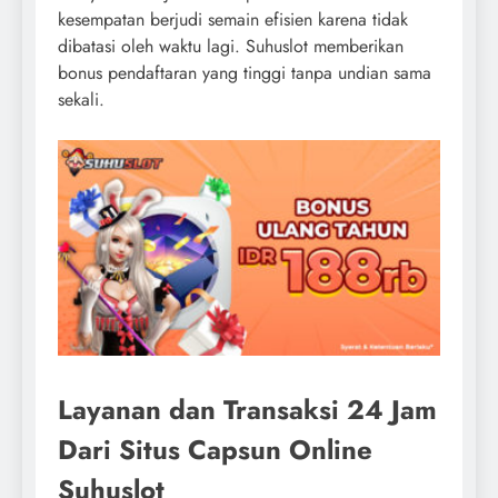
kesempatan berjudi semain efisien karena tidak
dibatasi oleh waktu lagi. Suhuslot memberikan
bonus pendaftaran yang tinggi tanpa undian sama
sekali.
Layanan dan Transaksi 24 Jam
Dari Situs Capsun Online
Suhuslot