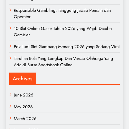
Responsible Gambling: Tanggung Jawab Pemain dan
Operator
10 Slot Online Gacor Tahun 2026 yang Wajib Dicoba
Gambler
Pola Judi Slot Gampang Menang 2026 yang Sedang Viral
Taruhan Bola Yang Lengkap Dan Variasi Olahraga Yang
Ada di Bursa Sportsbook Online
Archives
June 2026
May 2026
March 2026