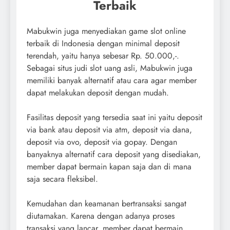
Terbaik
Mabukwin juga menyediakan game slot online
terbaik di Indonesia dengan minimal deposit
terendah, yaitu hanya sebesar Rp. 50.000,-.
Sebagai situs judi slot uang asli, Mabukwin juga
memiliki banyak alternatif atau cara agar member
dapat melakukan deposit dengan mudah.
Fasilitas deposit yang tersedia saat ini yaitu deposit
via bank atau deposit via atm, deposit via dana,
deposit via ovo, deposit via gopay. Dengan
banyaknya alternatif cara deposit yang disediakan,
member dapat bermain kapan saja dan di mana
saja secara fleksibel.
Kemudahan dan keamanan bertransaksi sangat
diutamakan. Karena dengan adanya proses
transaksi yang lancar, member dapat bermain