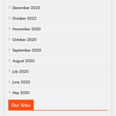
December 2022
October 2022
November 2020
October 2020
September 2020
August 2020
July 2020
June 2020
May 2020
Our Sites