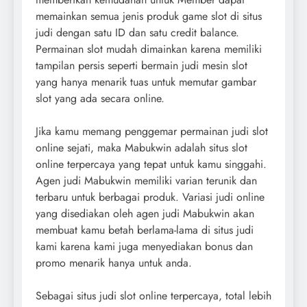
memainkan semua jenis produk game slot di situs
judi dengan satu ID dan satu credit balance.
Permainan slot mudah dimainkan karena memiliki
tampilan persis seperti bermain judi mesin slot
yang hanya menarik tuas untuk memutar gambar
slot yang ada secara online.
Jika kamu memang penggemar permainan judi slot
online sejati, maka Mabukwin adalah situs slot
online terpercaya yang tepat untuk kamu singgahi.
Agen judi Mabukwin memiliki varian terunik dan
terbaru untuk berbagai produk. Variasi judi online
yang disediakan oleh agen judi Mabukwin akan
membuat kamu betah berlama-lama di situs judi
kami karena kami juga menyediakan bonus dan
promo menarik hanya untuk anda.
Sebagai situs judi slot online terpercaya, total lebih