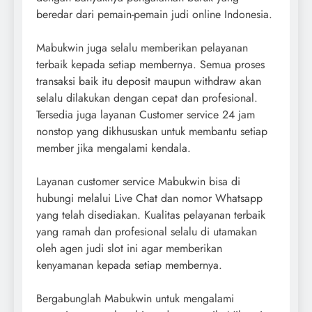
beredar dari pemain-pemain judi online Indonesia.
Mabukwin juga selalu memberikan pelayanan
terbaik kepada setiap membernya. Semua proses
transaksi baik itu deposit maupun withdraw akan
selalu dilakukan dengan cepat dan profesional.
Tersedia juga layanan Customer service 24 jam
nonstop yang dikhususkan untuk membantu setiap
member jika mengalami kendala.
Layanan customer service Mabukwin bisa di
hubungi melalui Live Chat dan nomor Whatsapp
yang telah disediakan. Kualitas pelayanan terbaik
yang ramah dan profesional selalu di utamakan
oleh agen judi slot ini agar memberikan
kenyamanan kepada setiap membernya.
Bergabunglah Mabukwin untuk mengalami