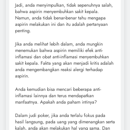
Jadi, anda menyimpulkan, tidak sepenuhnya salah,
bahwa aspirin menyembuhkan sakit kepala.
Namun, anda tidak benar-benar tahu mengapa
aspirin melakukan ini dan itu adalah pertanyaan
penting.
Jika anda melihat lebih dalam, anda mungkin
menemukan bahwa aspirin memiliki efek anti-
inflamasi dan obat anti-inflamasi menyembuhkan
sakit kepala. Fakta yang akan menjadi kritis adalah
anda mengembangkan reaksi alergi terhadap
aspirin.
Anda kemudian bisa mencari beberapa anti-
inflamasi lainnya dan terus mendapatkan
manfaatnya. Apakah anda paham intinya?
Dalam judi poker, jika anda terlalu fokus pada
hasil langsung, pada uang yang dimenangkan serta
kalah, anda akan melakukan hal yang sama. Dan