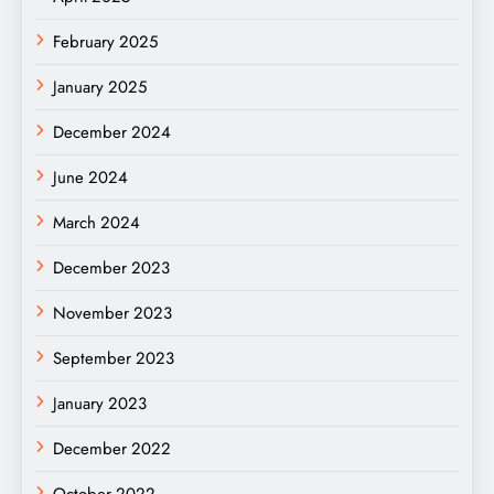
February 2025
January 2025
December 2024
June 2024
March 2024
December 2023
November 2023
September 2023
January 2023
December 2022
October 2022