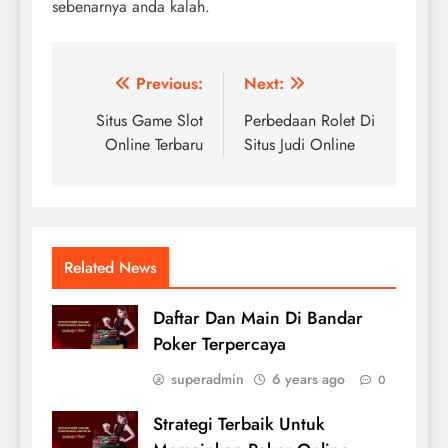
sebenarnya anda kalah.
Post
Previous:
Next:
navigation
Situs Game Slot
Perbedaan Rolet Di
Online Terbaru
Situs Judi Online
Related News
Daftar Dan Main Di Bandar
Poker Terpercaya
superadmin
6 years ago
0
Strategi Terbaik Untuk