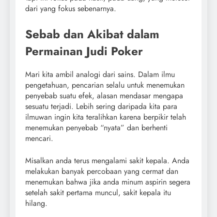
dari yang fokus sebenarnya.
Sebab dan Akibat dalam
Permainan Judi Poker
Mari kita ambil analogi dari sains. Dalam ilmu
pengetahuan, pencarian selalu untuk menemukan
penyebab suatu efek, alasan mendasar mengapa
sesuatu terjadi. Lebih sering daripada kita para
ilmuwan ingin kita teralihkan karena berpikir telah
menemukan penyebab “nyata” dan berhenti
mencari.
Misalkan anda terus mengalami sakit kepala. Anda
melakukan banyak percobaan yang cermat dan
menemukan bahwa jika anda minum aspirin segera
setelah sakit pertama muncul, sakit kepala itu
hilang.