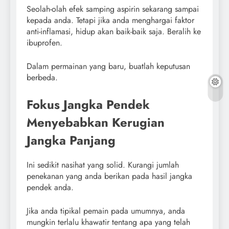
Seolah-olah efek samping aspirin sekarang sampai
kepada anda. Tetapi jika anda menghargai faktor
anti-inflamasi, hidup akan baik-baik saja. Beralih ke
ibuprofen.
Dalam permainan yang baru, buatlah keputusan
berbeda.
Fokus Jangka Pendek
Menyebabkan Kerugian
Jangka Panjang
Ini sedikit nasihat yang solid. Kurangi jumlah
penekanan yang anda berikan pada hasil jangka
pendek anda.
Jika anda tipikal pemain pada umumnya, anda
mungkin terlalu khawatir tentang apa yang telah