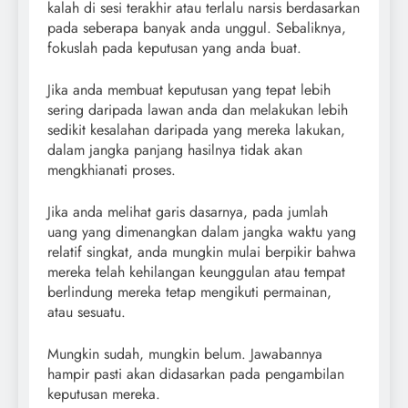
kalah di sesi terakhir atau terlalu narsis berdasarkan
pada seberapa banyak anda unggul. Sebaliknya,
fokuslah pada keputusan yang anda buat.
Jika anda membuat keputusan yang tepat lebih
sering daripada lawan anda dan melakukan lebih
sedikit kesalahan daripada yang mereka lakukan,
dalam jangka panjang hasilnya tidak akan
mengkhianati proses.
Jika anda melihat garis dasarnya, pada jumlah
uang yang dimenangkan dalam jangka waktu yang
relatif singkat, anda mungkin mulai berpikir bahwa
mereka telah kehilangan keunggulan atau tempat
berlindung mereka tetap mengikuti permainan,
atau sesuatu.
Mungkin sudah, mungkin belum. Jawabannya
hampir pasti akan didasarkan pada pengambilan
keputusan mereka.