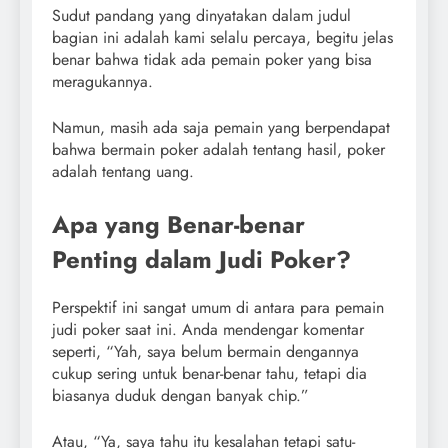
Sudut pandang yang dinyatakan dalam judul
bagian ini adalah kami selalu percaya, begitu jelas
benar bahwa tidak ada pemain poker yang bisa
meragukannya.
Namun, masih ada saja pemain yang berpendapat
bahwa bermain poker adalah tentang hasil, poker
adalah tentang uang.
Apa yang Benar-benar
Penting dalam Judi Poker?
Perspektif ini sangat umum di antara para pemain
judi poker saat ini. Anda mendengar komentar
seperti, “Yah, saya belum bermain dengannya
cukup sering untuk benar-benar tahu, tetapi dia
biasanya duduk dengan banyak chip.”
Atau, “Ya, saya tahu itu kesalahan tetapi satu-