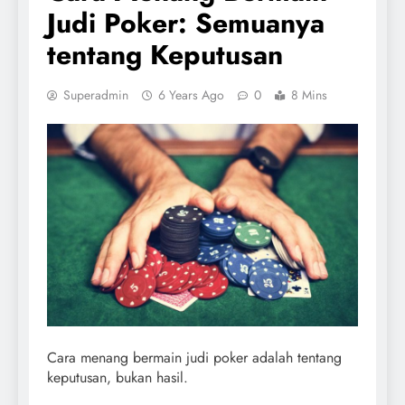
Judi Poker: Semuanya
tentang Keputusan
Superadmin
6 Years Ago
0
8 Mins
Cara menang bermain judi poker adalah tentang
keputusan, bukan hasil.