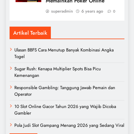
Memainkan Poker Online
superadmin
6 years ago
0
Artikel Terbaik
Ulasan BBFS Cara Menutup Banyak Kombinasi Angka
Togel
Sugar Rush: Kenapa Multiplier Spots Bisa Picu
Kemenangan
Responsible Gambling: Tanggung Jawab Pemain dan
Operator
10 Slot Online Gacor Tahun 2026 yang Wajib Dicoba
Gambler
Pola Judi Slot Gampang Menang 2026 yang Sedang Viral