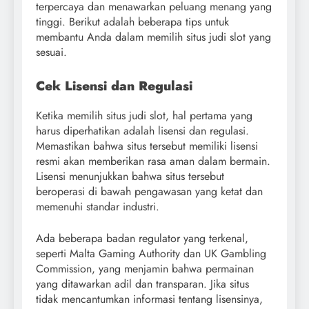
terpercaya dan menawarkan peluang menang yang
tinggi. Berikut adalah beberapa tips untuk
membantu Anda dalam memilih situs judi slot yang
sesuai.
Cek Lisensi dan Regulasi
Ketika memilih situs judi slot, hal pertama yang
harus diperhatikan adalah lisensi dan regulasi.
Memastikan bahwa situs tersebut memiliki lisensi
resmi akan memberikan rasa aman dalam bermain.
Lisensi menunjukkan bahwa situs tersebut
beroperasi di bawah pengawasan yang ketat dan
memenuhi standar industri.
Ada beberapa badan regulator yang terkenal,
seperti Malta Gaming Authority dan UK Gambling
Commission, yang menjamin bahwa permainan
yang ditawarkan adil dan transparan. Jika situs
tidak mencantumkan informasi tentang lisensinya,