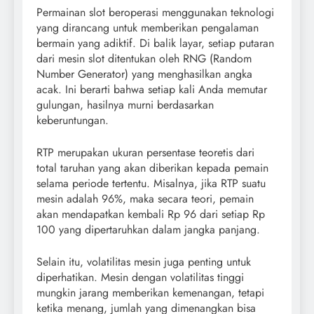
Permainan slot beroperasi menggunakan teknologi
yang dirancang untuk memberikan pengalaman
bermain yang adiktif. Di balik layar, setiap putaran
dari mesin slot ditentukan oleh RNG (Random
Number Generator) yang menghasilkan angka
acak. Ini berarti bahwa setiap kali Anda memutar
gulungan, hasilnya murni berdasarkan
keberuntungan.
RTP merupakan ukuran persentase teoretis dari
total taruhan yang akan diberikan kepada pemain
selama periode tertentu. Misalnya, jika RTP suatu
mesin adalah 96%, maka secara teori, pemain
akan mendapatkan kembali Rp 96 dari setiap Rp
100 yang dipertaruhkan dalam jangka panjang.
Selain itu, volatilitas mesin juga penting untuk
diperhatikan. Mesin dengan volatilitas tinggi
mungkin jarang memberikan kemenangan, tetapi
ketika menang, jumlah yang dimenangkan bisa