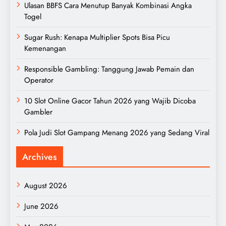
Ulasan BBFS Cara Menutup Banyak Kombinasi Angka
Togel
Sugar Rush: Kenapa Multiplier Spots Bisa Picu
Kemenangan
Responsible Gambling: Tanggung Jawab Pemain dan
Operator
10 Slot Online Gacor Tahun 2026 yang Wajib Dicoba
Gambler
Pola Judi Slot Gampang Menang 2026 yang Sedang Viral
Archives
August 2026
June 2026