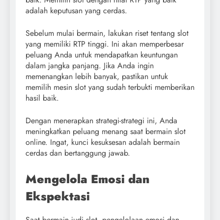
adalah keputusan yang cerdas.
Sebelum mulai bermain, lakukan riset tentang slot
yang memiliki RTP tinggi. Ini akan memperbesar
peluang Anda untuk mendapatkan keuntungan
dalam jangka panjang. Jika Anda ingin
memenangkan lebih banyak, pastikan untuk
memilih mesin slot yang sudah terbukti memberikan
hasil baik.
Dengan menerapkan strategi-strategi ini, Anda
meningkatkan peluang menang saat bermain slot
online. Ingat, kunci kesuksesan adalah bermain
cerdas dan bertanggung jawab.
Mengelola Emosi dan
Ekspektasi
Saat bermain judi slot, pengelolaan emosi dan