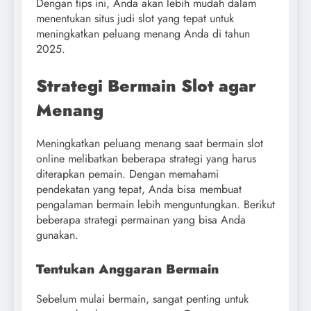
Dengan tips ini, Anda akan lebih mudah dalam
menentukan situs judi slot yang tepat untuk
meningkatkan peluang menang Anda di tahun
2025.
Strategi Bermain Slot agar
Menang
Meningkatkan peluang menang saat bermain slot
online melibatkan beberapa strategi yang harus
diterapkan pemain. Dengan memahami
pendekatan yang tepat, Anda bisa membuat
pengalaman bermain lebih menguntungkan. Berikut
beberapa strategi permainan yang bisa Anda
gunakan.
Tentukan Anggaran Bermain
Sebelum mulai bermain, sangat penting untuk